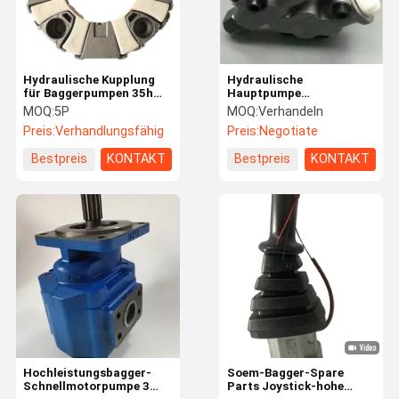
Hydraulische Kupplung
Hydraulische
für Baggerpumpen 35h
Hauptpumpe
für Hitachi Zax55 Zax60
Getriebepumpe geeignet
MOQ:
5P
MOQ:
Verhandeln
Zax70 Ex120 Ex130-6
für Bagger EC290 EC290B
Preis:
Verhandlungsfähig
Preis:
Negotiate
EC290BLC
Bestpreis
KONTAKT
Bestpreis
KONTAKT
Zu Hause
Produkte
Videos
Über Uns
Hochleistungsbagger-
Soem-Bagger-Spare
Schnellmotorpumpe 3
Parts Joystick-hohe