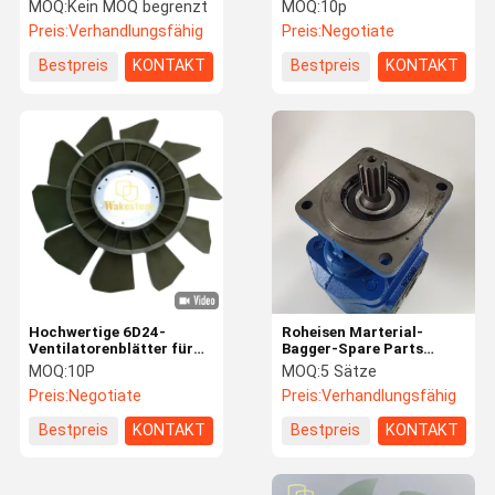
Monate Garantie
Qualität für SANY 55 65
MOQ:
Kein MOQ begrenzt
MOQ:
10p
75
Preis:
Verhandlungsfähig
Preis:
Negotiate
Werksbesich
Qualitätskon
Kontakt Mit
Neuigkeiten
Bestpreis
KONTAKT
Bestpreis
KONTAKT
Tigung
Trolle
Uns
Rechtssach
Bitte Um Ein
Company
En
Angebot
News
Hydraulischer Unterbrecher-Hammer
Hochwertige 6D24-
Roheisen Marterial-
Bagger Engine Parts
Ventilatorenblätter für
Bagger-Spare Parts
Mitsubishi-
Soem-Bagger Engine
MOQ:
10P
MOQ:
5 Sätze
Anschlüsse zu Baggern
Exkavatormotorteile
Pump
Preis:
Negotiate
Preis:
Verhandlungsfähig
Bagger Spare Parts
Bestpreis
KONTAKT
Bestpreis
KONTAKT
Ausgrabungsmaschine Hydraulikzylinder