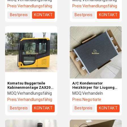
Magnetposition
Ringgetriebe 114T
Preis:
Verhandlungsfähig
Preis:
Verhandlungsfähig
Bestpreis
KONTAKT
Bestpreis
KONTAKT
Komatsu Baggerteile
A/C Kondensator
Kabinenmontage ZAX200
Heizkörper für Liugong
ZAX200-3G Bagger
Bagger CLG905 906 907
MOQ:
Verhandlungsfähig
MOQ:
Verhandeln
Kabinen Tür Komatsu
908 C913E 915D
Preis:
Verhandlungsfähig
Preis:
Negotiate
Kabinen Tür
Kühlsystem Teile
Bestpreis
KONTAKT
Bestpreis
KONTAKT