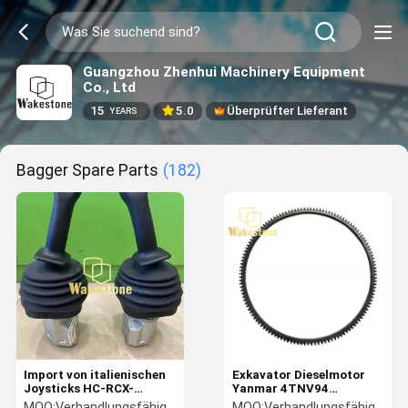
Guangzhou Zhenhui Machinery Equipment
Co., Ltd
15
5.0
Überprüfter Lieferant
YEARS
Bagger Spare Parts
(182)
Import von italienischen
Exkavator Dieselmotor
Joysticks HC-RCX-
Yanmar 4TNV94
68315/68316 mit
Schwungrad-
MOQ:
Verhandlungsfähig
MOQ:
Verhandlungsfähig