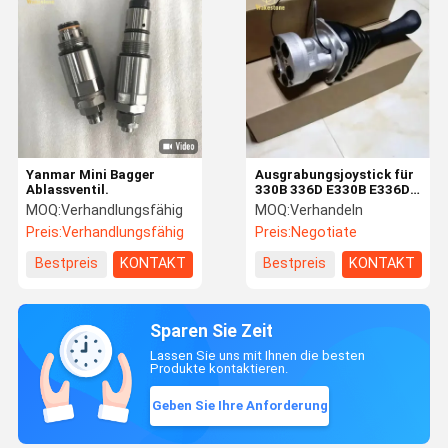
Yanmar Mini Bagger
Ausgrabungsjoystick für
Ablassventil.
330B 336D E330B E336D
Hydraulische Steuerung
MOQ:
Verhandlungsfähig
MOQ:
Verhandeln
Links & Rechts
Preis:
Verhandlungsfähig
Preis:
Negotiate
Bestpreis
KONTAKT
Bestpreis
KONTAKT
Sparen Sie Zeit
Lassen Sie uns mit Ihnen die besten
Produkte kontaktieren.
Geben Sie Ihre Anforderung