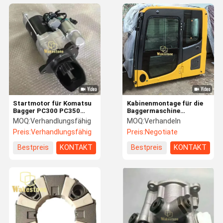
Startmotor für Komatsu
Kabinenmontage für die
Bagger PC300 PC350
Baggermaschine
PC360-7 PC360-8
KOMATSU PC300-8
MOQ:
Verhandlungsfähig
MOQ:
Verhandeln
Komplett-
Preis:
Verhandlungsfähig
Preis:
Negotiate
Betriebskabinenersatz
mit Rahmen und
Bestpreis
KONTAKT
Bestpreis
KONTAKT
Innenraum