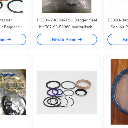
tät der
PC200-7 KOMATSU Bagger Seal
E336D-Bagg
ür Bagger für
Kit 707-99-58080 hydraulische
Seal Kit 
recher
Materialien PUs TPFE FKM NBR
eis
Beste Preis
Be