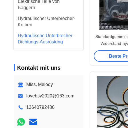
Elektrische Teile von
Baggern
Hydraulischer Unterbrecher-
Kolben
Hydraulische Unterbrecher-
Standardgummimat
Dichtungs-Ausrüstung
Widerstand-hyd
Unterbrecher-
Bagger Hydraulic Parts
Beste Pr
Ausrüstung
Hydraulische
Kontakt mit uns
Schraubschrauben
Bagger Travel Motor
Miss. Melody
lovehsy2020@163.com
13640792480