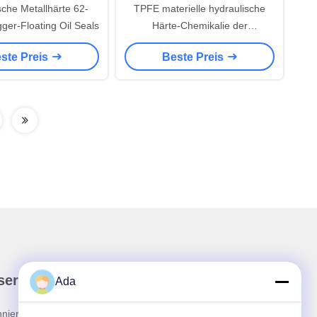
sche Metallhärte 62-
TPFE materielle hydraulische
er-Floating Oil Seals
Härte-Chemikalie der
Unterbrecher-Dichtungs-
ste Preis
Beste Preis
Ausrüstungs-NBR 90 beständig
ser Newsletter
Ada
nieren Sie unseren Newsletter für Rabatte und