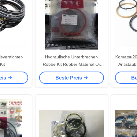
svernichter-
Hydraulische Unterbrecher-
Komatsu200
Kit
Robbe Kit Rubber Material Oil
Antistau
Resistance des Bagger-KB1500
B
eis
Beste Preis
Be