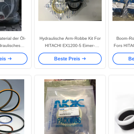
erial der Öl-
Hydraulische Arm-Robbe Kit For
Boom-Roll
raulisches
HITACHI EX1200-5 Eimer-
Fors HITA
Dichtungs-
Dichtungs-Ausrüstung PUs 93A
eis
Beste Preis
Be
s-KB3600
NBR 90