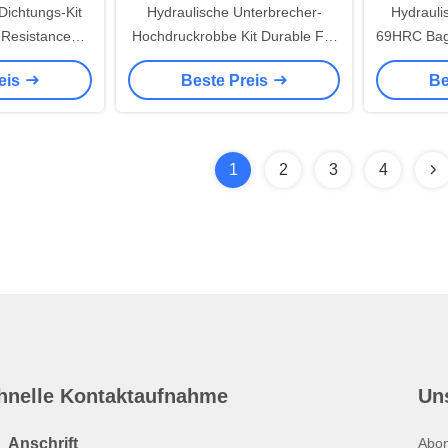
ichtungs-Kit
Hydraulische Unterbrecher-
Hydrauli
 Resistance
Hochdruckrobbe Kit Durable For
69HRC Bagg
 K5V140DT
HITACHI EX 300-5
eis
Beste Preis
Be
1
2
3
4
hnelle Kontaktaufnahme
Un
Anschrift
Abon