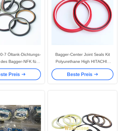
-7 Öltank-Dichtungs-
Bagger-Center Joint Seals Kit
b des Bagger-NFK für
Polyurethane High HITACHIS
aumaschinen
ZX470-3 Druckfestigkeit
ste Preis
Beste Preis