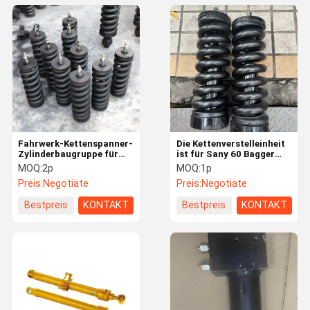
Fahrwerk-Kettenspanner-
Die Kettenverstelleinheit
Zylinderbaugruppe für
ist für Sany 60 Bagger
SANY SY65 Bagger
geeignet.
MOQ:
2p
MOQ:
1p
Preis:
Negotiate
Preis:
Negotiate
Bestpreis
KONTAKT
Bestpreis
KONTAKT