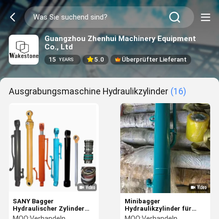
Guangzhou Zhenhui Machinery Equipment
Co., Ltd
15
5.0
Überprüfter Lieferant
YEARS
Ausgrabungsmaschine Hydraulikzylinder
(16)
SANY Bagger
Minibagger
Hydraulischer Zylinder
Hydraulikzylinder für
für SY55C SY75C SY125
Yanmar 30
MOQ:
Verhandeln
MOQ:
Verhandeln