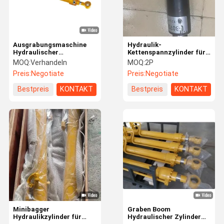
Ausgrabungsmaschine
Hydraulik-
Hydraulischer
Kettenspannzylinder für
Eimerarmzylinder für
CAT E305 E306 E307
MOQ:
Verhandeln
MOQ:
2P
KOMATSU PC120 PC200
Bagger
Preis:
Negotiate
Preis:
Negotiate
PC240 PC360
Bestpreis
KONTAKT
Bestpreis
KONTAKT
Zu Hause
Produkte
Videos
Über Uns
Minibagger
Graben Boom
Hydraulikzylinder für
Hydraulischer Zylinder