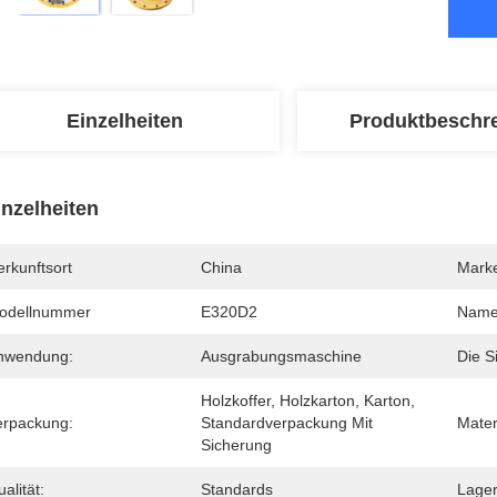
Einzelheiten
Produktbeschr
inzelheiten
rkunftsort
China
Mark
odellnummer
E320D2
Name
nwendung:
Ausgrabungsmaschine
Die Si
Holzkoffer, Holzkarton, Karton, 
erpackung:
Standardverpackung Mit 
Mater
Sicherung
alität:
Standards
Lager