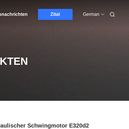
nachrichten
Zitat
German
UKTEN
aulischer Schwingmotor E320d2