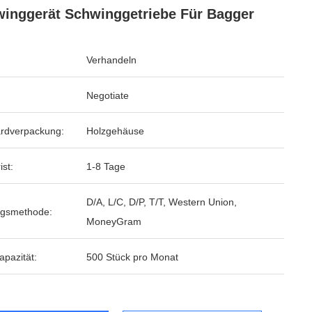
inggerät Schwinggetriebe Für Bagger
Verhandeln
Negotiate
rdverpackung:
Holzgehäuse
ist:
1-8 Tage
D/A, L/C, D/P, T/T, Western Union,
ngsmethode:
MoneyGram
apazität:
500 Stück pro Monat