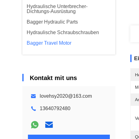
Hydraulische Unterbrecher-
Dichtungs-Ausrüstung
Bagger Hydraulic Parts
Hydraulische Schraubschrauben
Bagger Travel Motor
E
He
Kontakt mit uns
M
lovehsy2020@163.com
A
13640792480
V
Qu