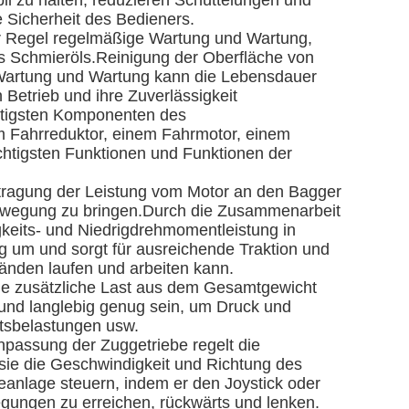
l zu halten, reduzieren Schüttelungen und
 Sicherheit des Bedieners.
er Regel regelmäßige Wartung und Wartung,
es Schmieröls.Reinigung der Oberfläche von
artung und Wartung kann die Lebensdauer
Betrieb und ihre Zuverlässigkeit
chtigsten Komponenten des
m Fahrreduktor, einem Fahrmotor, einem
chtigsten Funktionen und Funktionen der
ertragung der Leistung vom Motor an den Bagger
Bewegung zu bringen.Durch die Zusammenarbeit
keits- und Niedrigdrehmomentleistung in
 um und sorgt für ausreichende Traktion und
länden laufen und arbeiten kann.
die zusätzliche Last aus dem Gesamtgewicht
und langlebig genug sein, um Druck und
itsbelastungen usw.
passung der Zuggetriebe regelt die
ie die Geschwindigkeit und Richtung des
eanlage steuern, indem er den Joystick oder
gungen zu erreichen, rückwärts und lenken.