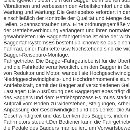
Gleichgewicht bieten, um den Bagger beim Gehen stabi
Vibrationen und verbessern den Arbeitskomfort und die
Wartung und Wartung: Die Getriebebox erfordert in d
einschließlich der Kontrolle der Qualität und Menge d
Teilen, Spannschrauben usw. Eine ordnungsgemäße W
der Getriebeverbindung verlängern und ihren normalen 
gewährleisten.Die Baggerfahrgetriebe ist eine der wi
BaggerfahrsystemsEs besteht üblicherweise aus eine
Fahrrad, einer Fahrkette usw.Nachstehend sind die wi
Bagger-Reisebüro-Montage:
Fahrgetriebe: Die Bagger-Fahrgetriebe ist für die Üb
und die Fahrkette verantwortlich, um den Bagger in 
von Reduktor und Motor, wandelt sie Hochgeschwindig
Niedriggeschwindigkeits- und Hochdrehmomentleistung
Antriebskraft, damit der Bagger auf verschiedenen Ge
Lastlager: Die Ausrüstung des Baggergetriebes trägt 
des Baggers und dem Betriebsprozess.Es muss stark 
Aufprall vom Boden zu widerstehen, Steigungen, Arbe
Anpassung der Geschwindigkeit und des Lenks: Die An
Geschwindigkeit und das Lenken des Baggers, indem s
Fahrmotors steuert.Der Bediener kann die Fahrgetrieb
die Pedale des Baggers manipuliert, um Vorwärtsbewe