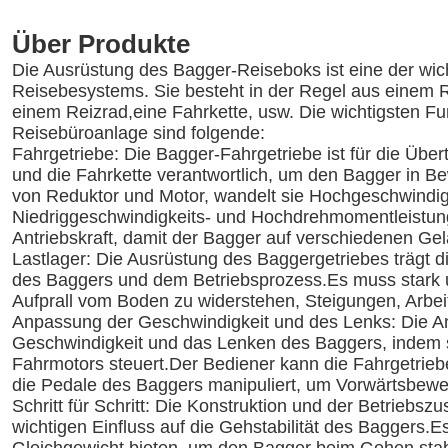
Über Produkte
Die Ausrüstung des Bagger-Reiseboks ist eine der wi
Reisebesystems. Sie besteht in der Regel aus einem 
einem Reizrad,eine Fahrkette, usw. Die wichtigsten F
Reisebüroanlage sind folgende:
Fahrgetriebe: Die Bagger-Fahrgetriebe ist für die Üb
und die Fahrkette verantwortlich, um den Bagger in 
von Reduktor und Motor, wandelt sie Hochgeschwindig
Niedriggeschwindigkeits- und Hochdrehmomentleistung
Antriebskraft, damit der Bagger auf verschiedenen Ge
Lastlager: Die Ausrüstung des Baggergetriebes trägt 
des Baggers und dem Betriebsprozess.Es muss stark 
Aufprall vom Boden zu widerstehen, Steigungen, Arbe
Anpassung der Geschwindigkeit und des Lenks: Die An
Geschwindigkeit und das Lenken des Baggers, indem s
Fahrmotors steuert.Der Bediener kann die Fahrgetrieb
die Pedale des Baggers manipuliert, um Vorwärtsbewe
Schritt für Schritt: Die Konstruktion und der Betrieb
wichtigen Einfluss auf die Gehstabilität des Baggers.E