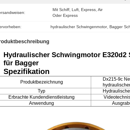
Mit Schiff, Luft, Express, Air 
ersandweisen:
Oder Express
ervorheben:
hydraulischer Schwingenmotor
, 
Bagger Sc
roduktbeschreibung
Hydraulischer Schwingmotor E320d2 
für Bagger
Spezifikation
Dx215-9c Ne
Produktbezeichnung
hydraulische
Typ
Hydraulische
Erbrachte Kundendienstleistung
Videotechni
Anwendung
Ausgrab