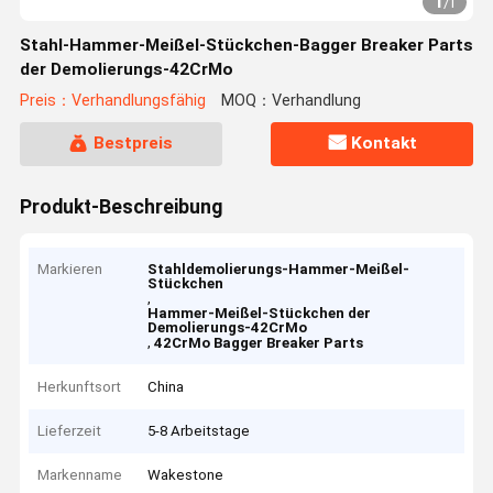
1
/
1
Stahl-Hammer-Meißel-Stückchen-Bagger Breaker Parts
der Demolierungs-42CrMo
Preis：Verhandlungsfähig
MOQ：Verhandlung
Bestpreis
Kontakt
Produkt-Beschreibung
Markieren
Stahldemolierungs-Hammer-Meißel-
Stückchen
,
Hammer-Meißel-Stückchen der
Demolierungs-42CrMo
,
42CrMo Bagger Breaker Parts
Herkunftsort
China
Lieferzeit
5-8 Arbeitstage
Markenname
Wakestone