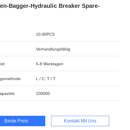
en-Bagger-Hydraulic Breaker Spare-
e
10.00PCS
Verhandlungsfähig
ist:
5-8 Werktagen
ngsmethode:
L / C, T / T
apazität:
100000
Beste Preis
Kontakt Mit Uns