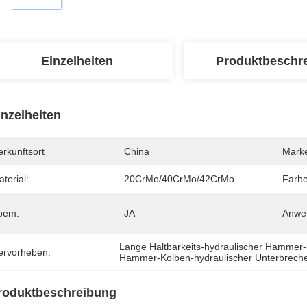
Einzelheiten
Produktbeschr
inzelheiten
rkunftsort
China
Mark
terial:
20CrMo/40CrMo/42CrMo
Farbe
oem:
JA
Anwe
Lange Haltbarkeits-hydraulischer Hammer
ervorheben:
Hammer-Kolben-hydraulischer Unterbrecher
roduktbeschreibung