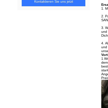
Kontaktieren Sie uns jetzt
Ers
1.
M
2.
P
SANY
3.
W
und 
Dich
4.
A
und 
unse
Vort
1.We
dem 
best
star
Ange
Prei