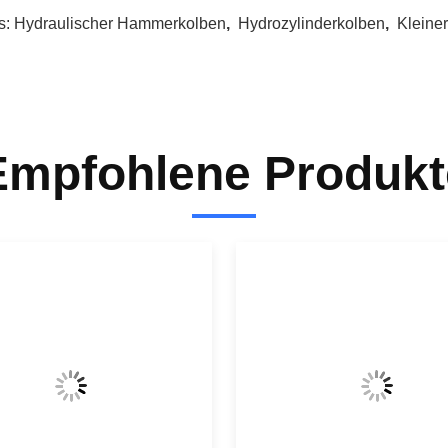
s:
Hydraulischer Hammerkolben
,
Hydrozylinderkolben
,
Kleine
Empfohlene Produkt