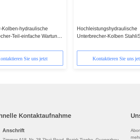
Kolben-hydraulische
Hochleistungshydraulische
cher-Teil-einfache Wartung
Unterbrecher-Kolben Stahli
sen-20CrMo
unter Verwendung des Leben
Bagger
ontaktieren Sie uns jetzt
Kontaktieren Sie uns jet
hnelle Kontaktaufnahme
Un
Anschrift
Abon
mehr
Zimmer A18, Nr. 28 Zhuji Road, Bezirk Tianhe, Guangzhou