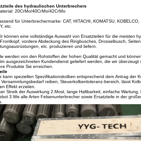
atzteile des hydraulischen Unterbrechers
aterial: 20CrMo/40CrMo/42CrMo
assend für Unterbrechermarke: CAT, HITACHI, KOMATSU, KOBELCO
, etc.
ir können eine vollständige Auswahl von Ersatzteilen für die meisten h
Frontkopf, vordere Abdeckung des Ringbusches, Drosselbusch, Seiten
tungsausrüstungen, etc. produzieren und liefern.
lle werden von den Rohstoffen der hohen Qualität gemacht und können
im ausgezeichneten Kundendienst geliefert werden, die wir überzeugt si
re Produkte Sie erreichen.
eile
 kann speziellen Spezifikationskolben entsprechend dem Antrag de
Versammlungsbedarf reiben, Steuerkolbentoleranz-bereich, lässt Kolb
en Effekt erzielen.
ker Streik der Auswirkung 2.Most, lange Haltbarkeit, einfache Wartung,
bot 3.We alle Arten Felsenunterbrecher sowie Ersatzteile in der gro
s.