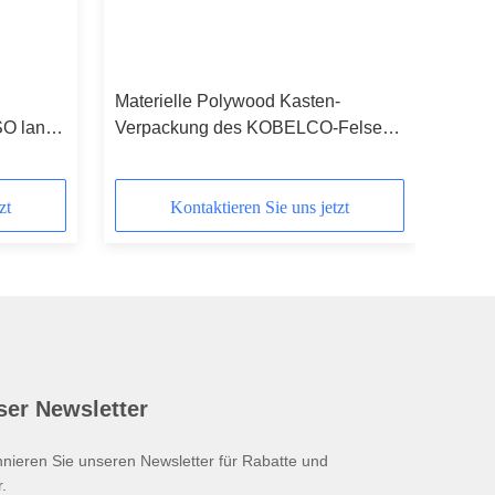
Materielle Polywood Kasten-
SO lang
Verpackung des KOBELCO-Felsen-
s für
Unterbrecher-Kolben-40CrMo
zt
Kontaktieren Sie uns jetzt
ser Newsletter
nieren Sie unseren Newsletter für Rabatte und
.