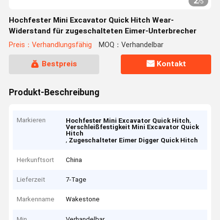
2
/
5
Hochfester Mini Excavator Quick Hitch Wear-
Widerstand für zugeschalteten Eimer-Unterbrecher
Preis：Verhandlungsfähig
MOQ：Verhandelbar
Bestpreis
Kontakt
Produkt-Beschreibung
Markieren
,
Hochfester Mini Excavator Quick Hitch
Verschleißfestigkeit Mini Excavator Quick
Hitch
,
Zugeschalteter Eimer Digger Quick Hitch
Herkunftsort
China
Lieferzeit
7-Tage
Markenname
Wakestone
Min
Verhandelbar