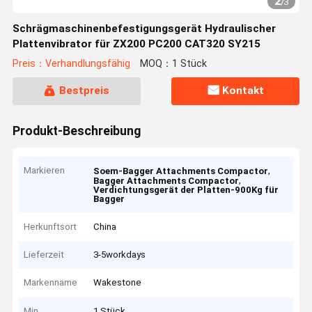
2
/
3
Schrägmaschinenbefestigungsgerät Hydraulischer
Plattenvibrator für ZX200 PC200 CAT320 SY215
Preis：Verhandlungsfähig
MOQ：1 Stück
Bestpreis
Kontakt
Produkt-Beschreibung
Markieren
,
Soem-Bagger Attachments Compactor
,
Bagger Attachments Compactor
Verdichtungsgerät der Platten-900Kg für
Bagger
Herkunftsort
China
Lieferzeit
3-5workdays
Markenname
Wakestone
Min
1 Stück