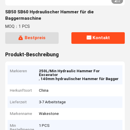
2
/
2
SB50 SB60 Hydraulischer Hammer für die
Baggermaschine
MOQ：1 PCS
Bestpreis
Kontakt
Produkt-Beschreibung
Markieren
250L/Min Hydraulic Hammer For
Excavator
,
140mm hydraulischer Hammer für Bagger
Herkunftsort
China
Lieferzeit
3-7 Arbeitstage
Markenname
Wakestone
Min
1 PCS
Bestellmenge