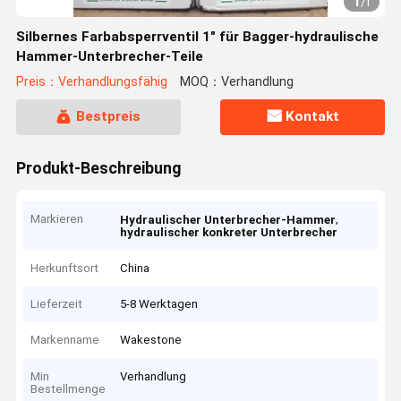
1
/
1
Silbernes Farbabsperrventil 1" für Bagger-hydraulische
Hammer-Unterbrecher-Teile
Preis：Verhandlungsfähig
MOQ：Verhandlung
Bestpreis
Kontakt
Produkt-Beschreibung
Markieren
,
Hydraulischer Unterbrecher-Hammer
hydraulischer konkreter Unterbrecher
Herkunftsort
China
Lieferzeit
5-8 Werktagen
Markenname
Wakestone
Min
Verhandlung
Bestellmenge