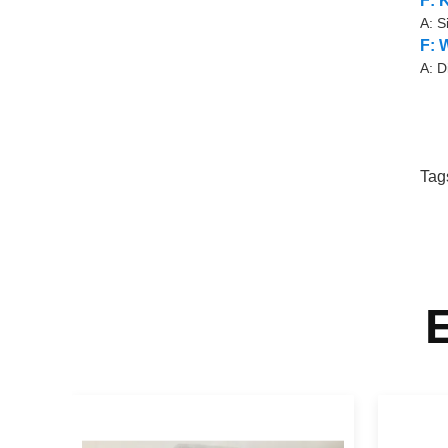
F: 
A: S
F: 
A: D
Tag