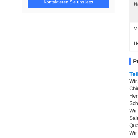
Kontaktieren Sie uns jetzt
N
V
H
P
Tei
Wir.
Chi
Her
Sch
Wir 
Sal
Qua
Wir