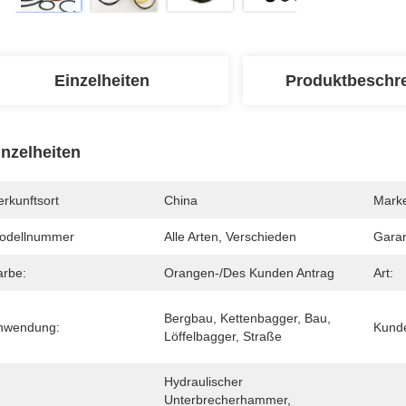
Einzelheiten
Produktbeschr
inzelheiten
rkunftsort
China
Mark
odellnummer
Alle Arten, Verschieden
Garan
arbe:
Orangen-/des Kunden Antrag
Art:
Bergbau, Kettenbagger, Bau, 
nwendung:
Kunde
Löffelbagger, Straße
Hydraulischer 
Unterbrecherhammer, 