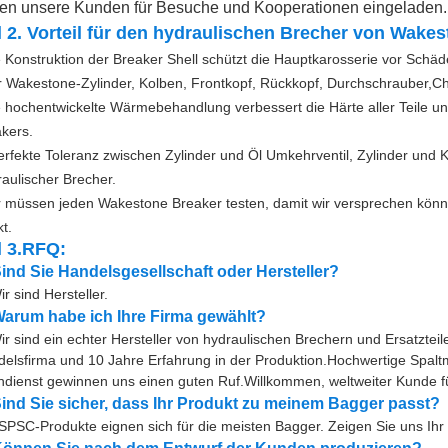
en unsere Kunden für Besuche und Kooperationen eingeladen.
l 2. Vorteil für den hydraulischen Brecher von Wakes
 Konstruktion der Breaker Shell schützt die Hauptkarosserie vor Schä
 Wakestone-Zylinder, Kolben, Frontkopf, Rückkopf, Durchschrauber,
Ch
 hochentwickelte Wärmebehandlung verbessert die Härte aller Teile u
kers.
erfekte Toleranz zwischen Zylinder und Öl Umkehrventil, Zylinder und 
aulischer Brecher.
 müssen jeden Wakestone Breaker testen, damit wir versprechen könne
t.
l 3
.RFQ:
Sind Sie Handelsgesellschaft oder Hersteller?
ir sind Hersteller.
Warum habe ich Ihre Firma gewählt?
ir sind ein echter Hersteller von hydraulischen Brechern und Ersatzte
elsfirma und 10 Jahre Erfahrung in der Produktion.Hochwertige Spal
dienst gewinnen uns einen guten Ruf.Willkommen, weltweiter Kunde 
Sind Sie sicher, dass Ihr Produkt zu meinem Bagger passt?
SPSC-Produkte eignen sich für die meisten Bagger. Zeigen Sie uns Ihr