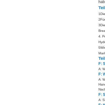
hab
Tei
1Die
2Für
3Die
Brea
4. P
Hydr
5Wir
Mark
Tei
F: 
A: W
F: 
A: W
Hand
Nach
F: 
A: S