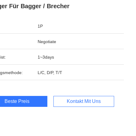
er Für Bagger / Brecher
1P
Negotiate
ist:
1~3days
ngsmethode:
L/C, D/P, T/T
Beste Preis
Kontakt Mit Uns