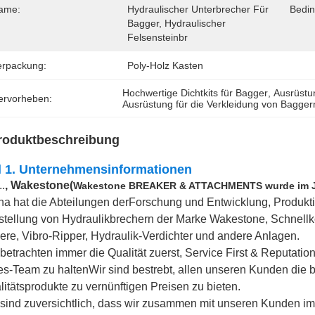
ame:
Hydraulischer Unterbrecher Für 
Bedin
Bagger, Hydraulischer 
Felsensteinbr
erpackung:
Poly-Holz Kasten
Hochwertige Dichtkits für Bagger
, 
Ausrüstu
ervorheben:
Ausrüstung für die Verkleidung von Bagger
roduktbeschreibung
l 1. Unternehmensinformationen
..
, Wakestone
(
Wakestone BREAKER & ATTACHMENTS wurde im Ja
na hat die Abteilungen der
Forschung und Entwicklung, Produkti
stellung von Hydraulikbrechern der Marke Wakestone, Schnell
ere, Vibro-Ripper, Hydraulik-Verdichter und andere Anlagen.
betrachten immer die Qualität zuerst, Service First & Reputation
es-Team zu halten
Wir sind bestrebt, allen unseren Kunden die 
litätsprodukte zu vernünftigen Preisen zu bieten.
 sind zuversichtlich, dass wir zusammen mit unseren Kunden i