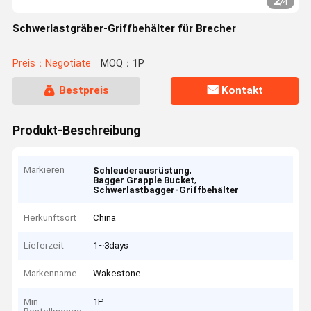
2
/
4
Schwerlastgräber-Griffbehälter für Brecher
Preis：Negotiate
MOQ：1P
Bestpreis
Kontakt
Produkt-Beschreibung
Markieren
,
Schleuderausrüstung
,
Bagger Grapple Bucket
Schwerlastbagger-Griffbehälter
Herkunftsort
China
Lieferzeit
1~3days
Markenname
Wakestone
Min
1P