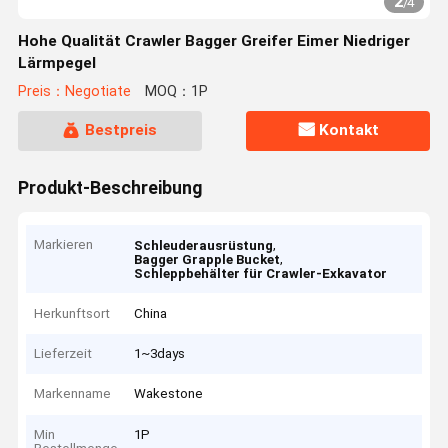
2
/
4
Hohe Qualität Crawler Bagger Greifer Eimer Niedriger
Lärmpegel
Preis：Negotiate
MOQ：1P
Bestpreis
Kontakt
Produkt-Beschreibung
Markieren
,
Schleuderausrüstung
,
Bagger Grapple Bucket
Schleppbehälter für Crawler-Exkavator
Herkunftsort
China
Lieferzeit
1~3days
Markenname
Wakestone
Min
1P