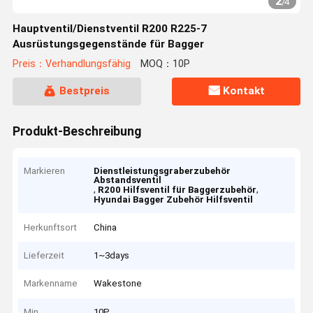
2
/
4
Hauptventil/Dienstventil R200 R225-7
Ausrüstungsgegenstände für Bagger
Preis：Verhandlungsfähig
MOQ：10P
Bestpreis
Kontakt
Produkt-Beschreibung
Markieren
Dienstleistungsgraberzubehör
Abstandsventil
,
,
R200 Hilfsventil für Baggerzubehör
Hyundai Bagger Zubehör Hilfsventil
Herkunftsort
China
Lieferzeit
1~3days
Markenname
Wakestone
Min
10P