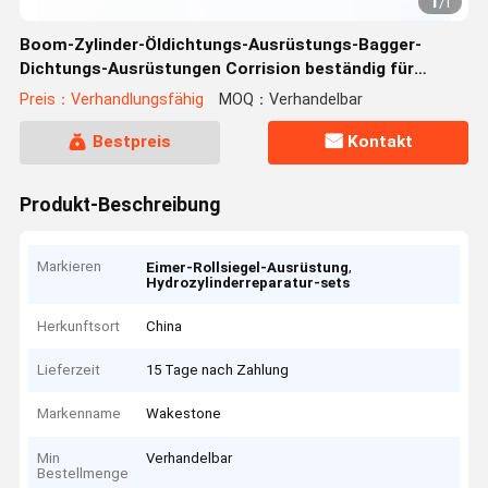
1
/
1
Boom-Zylinder-Öldichtungs-Ausrüstungs-Bagger-
Dichtungs-Ausrüstungen Corrision beständig für
DAEWOO DH370-7
Preis：Verhandlungsfähig
MOQ：Verhandelbar
Bestpreis
Kontakt
Produkt-Beschreibung
Markieren
,
Eimer-Rollsiegel-Ausrüstung
Hydrozylinderreparatur-sets
Herkunftsort
China
Lieferzeit
15 Tage nach Zahlung
Markenname
Wakestone
Min
Verhandelbar
Bestellmenge