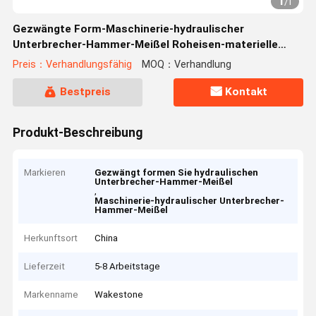
1
/
1
Gezwängte Form-Maschinerie-hydraulischer
Unterbrecher-Hammer-Meißel Roheisen-materielle
Splitter-Farbe
Preis：Verhandlungsfähig
MOQ：Verhandlung
Bestpreis
Kontakt
Produkt-Beschreibung
Markieren
Gezwängt formen Sie hydraulischen
Unterbrecher-Hammer-Meißel
,
Maschinerie-hydraulischer Unterbrecher-
Hammer-Meißel
Herkunftsort
China
Lieferzeit
5-8 Arbeitstage
Markenname
Wakestone